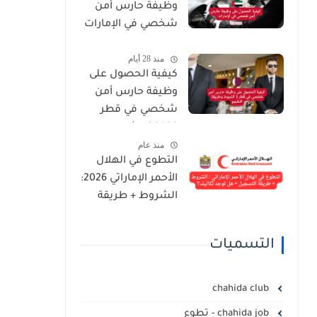
وظيفة حارس أمن
التسجيل الرسمية
شخصي في الإمارات
2026
منذ 28 أيام
كيفية الحصول على
وظيفة حارس أمن
شخصي في قطر
2026 | الشروط
منذ عام
وطريقة التقديم
التطوع في الهلال
الأحمر الإماراتي 2026:
الشروط + طريقة
التسجيل + هل توجد
تكاليف؟
التسميات
chahida club
chahida job - تطوع