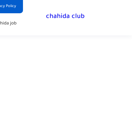
Privacy Policy | سياس
chahida club
chahida job - وظائف