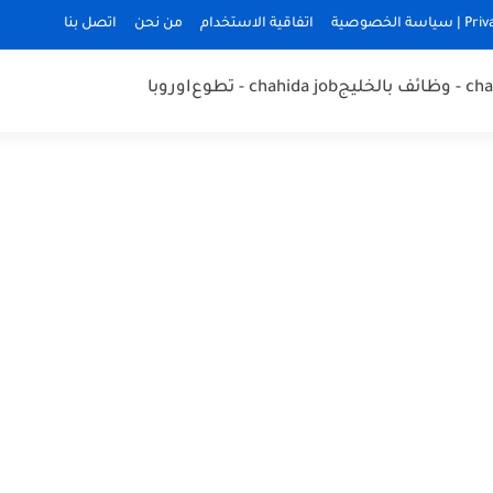
ة الخصوصية
اتفاقية الاستخدام
من نحن
اتصل بنا
 بالخليج
chahida job - تطوع
اوروبا