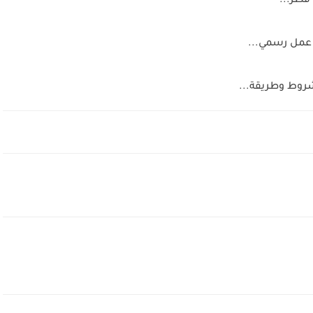
طر...
عمل رسمي...
روط وطريقة...