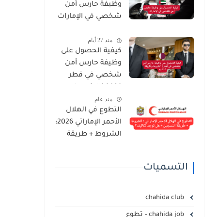
وظيفة حارس أمن
التسجيل الرسمية
شخصي في الإمارات
2026
منذ 27 أيام
كيفية الحصول على
وظيفة حارس أمن
شخصي في قطر
2026 | الشروط
منذ عام
وطريقة التقديم
التطوع في الهلال
الأحمر الإماراتي 2026:
الشروط + طريقة
التسجيل + هل توجد
تكاليف؟
التسميات
chahida club
chahida job - تطوع