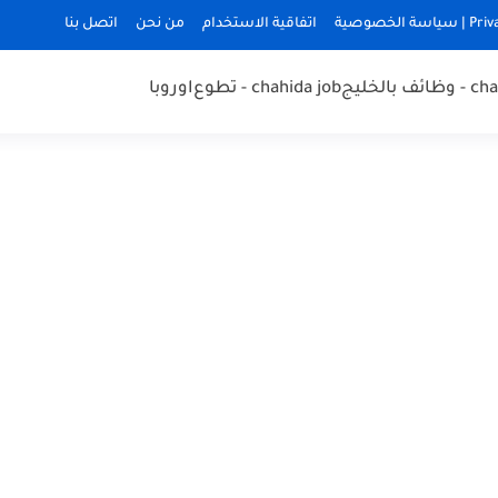
ة الخصوصية
اتفاقية الاستخدام
من نحن
اتصل بنا
 بالخليج
chahida job - تطوع
اوروبا