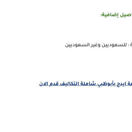
صيل إضافية:
 : للسعوديين وغير السعوديين
ايدج بأبوظبي شاملة التكاليف قدم الان