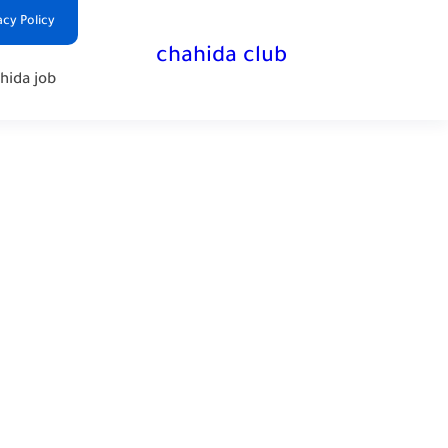
Privacy Policy | سياس
chahida club
chahida job - وظائف