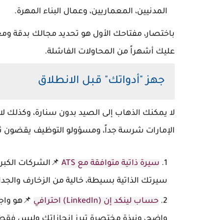
المدنيين، المعماريين، وعمال البناء المهرة.
باختصار، مفتاحك الأول هو تحديد مجالك بدقة ومعر
عليك أشهراً من المحاولات الفاشلة.
جهز "أدواتك" قبل الانطلاق
لا يمكنك الذهاب إلى الصيد بدون سنارة، وكذلك ل
الإمارات شرسة جداً، ومسؤولو التوظيف يقضون ثوا
سيرة ذاتية متوافقة مع ATS
سيرتك الذاتية بسيطة، خالية من الزخارف والجدا
حساب لينكد إن (LinkedIn) احترافي
📌هو واجه
واضح، ونبذة مختصرة تبرز إنجازاتك وليس فق