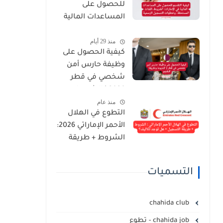
للحصول على
المساعدات المالية
في الإمارات:
منذ 29 أيام
الشروط، الفئات
كيفية الحصول على
المستحقة، وخطوات
وظيفة حارس أمن
التسجيل الرسمية
شخصي في قطر
2026 | الشروط
منذ عام
وطريقة التقديم
التطوع في الهلال
الأحمر الإماراتي 2026:
الشروط + طريقة
التسجيل + هل توجد
تكاليف؟
التسميات
chahida club
chahida job - تطوع