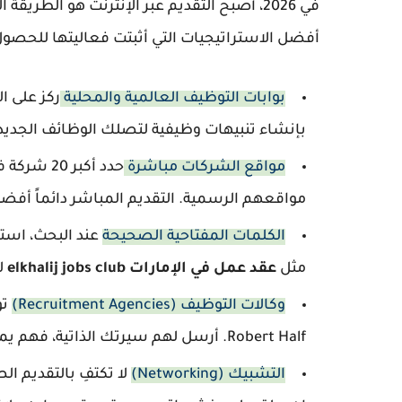
في 2026، أصبح التقديم عبر الإنترنت هو ال
أفضل الاستراتيجيات التي أثبتت فعاليتها للحصو
بوابات التوظيف العالمية والمحلية
بإنشاء تنبيهات وظيفية لتصلك الوظائف الجديد
مواقع الشركات مباشرة
مواقعهم الرسمية. التقديم المباشر دائماً أف
الكلمات المفتاحية الصحيحة
عند البحث، اس
مثل
عقد عمل في الإمارات elkhalij jobs club
ل
وكالات التوظيف (Recruitment Agencies)
Robert Half. أرسل لهم سيرتك الذاتية، فهم يملكون عقوداً حصرية مع شركات كبرى لا تعلن عنها للعامة.
التشبيك (Networking)
لا تكتفِ بالتقديم 