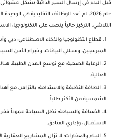
قبل البدء في إرسال السير الذاتية بشكل عشوائي، ي
عام 2026، لم تعد الوظائف التقليدية هي ا
التلاشي. التركيز حالياً ينصب على التكنولوجيا، الا
قطاع التكنولوجيا والذكاء الاصطناعي: دبي وأبو
المبرمجين، ومحللي البيانات، وخبراء الأمن السيبر
الرعاية الصحية: مع توسع المدن الطبية، هناك
العالية.
الطاقة النظيفة والاستدامة: بالتزامن مع أهد
الشمسية من الأكثر طلباً.
الضيافة والسياحة: تظل السياحة عموداً فقري
الاستقبال، وإداري الفنادق.
البناء والعقارات: لا تزال المشاريع العقاري