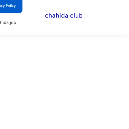
Privacy Policy | سياس
chahida club
chahida job - وظائف