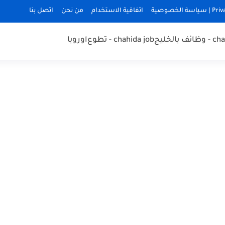
ة الخصوصية
اتفاقية الاستخدام
من نحن
اتصل بنا
 بالخليج
chahida job - تطوع
اوروبا